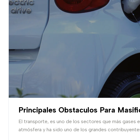
Principales Obstaculos Para Masifi
El transporte, es uno de los sectores que más gases 
atmósfera y ha sido uno de los grandes contribuyente