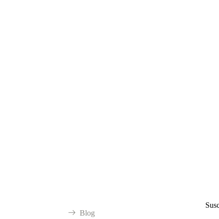
n nuestras Redes
SÍGUENOS
Enlaces Rápidos
Su
Susc
Blog