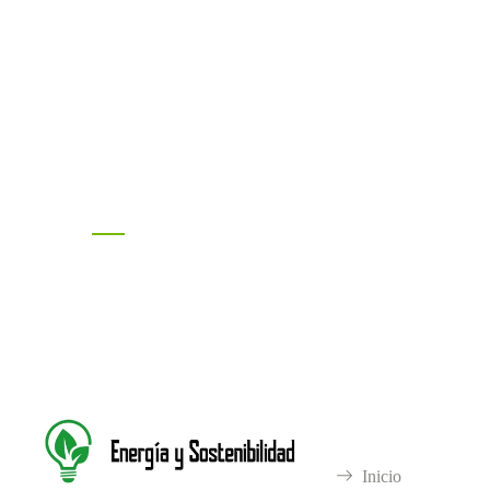
Mantente enterado e
Sociales
EyS
Inicio